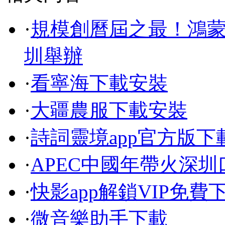
·
規模創曆屆之最！鴻蒙
圳舉辦
·
看寧海下載安裝
·
大疆農服下載安裝
·
詩詞靈境app官方版下
·
APEC中國年帶火深
·
快影app解鎖VIP免費
·
微音樂助手下載