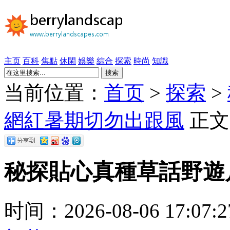
主页
百科
焦點
休閑
娛樂
綜合
探索
時尚
知識
搜索
当前位置：
首页
>
探索
>
網紅暑期切勿出跟風
正文
秘探貼心真種草話野遊
时间：2026-08-06 17:07