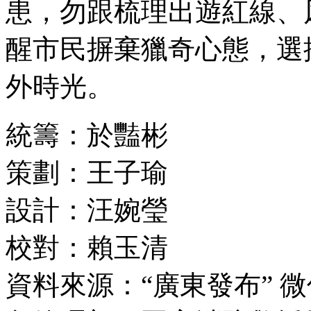
患，勿跟梳理出遊紅線、
醒市民摒棄獵奇心態，選
外時光。
統籌：於豔彬
策劃：王子瑜
設計：汪婉瑩
校對：賴玉清
資料來源：“廣東發布” 