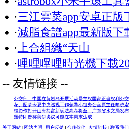
·
astrobox小米手環工
·
三江雲菜app安卓正版
·
減脂食譜app最新版下
·
上合組織“天山
·
嗶哩嗶哩時光機下載20
-- 友情链接 --
外交部：中国在黄岩岛开展活动是主权国家正当权利
外交
花、圆梦今夏
中央巡视工作领导小组办公室原主任黎晓宏
桂协作打开山海共富新玩法
高考将至，广东省水文局发布
露
特朗普称美伊协议可能在本周末达成
关于网站
|
网站声明
|
用户反馈
|
合作伙伴
|
友情链接
|
联系我们