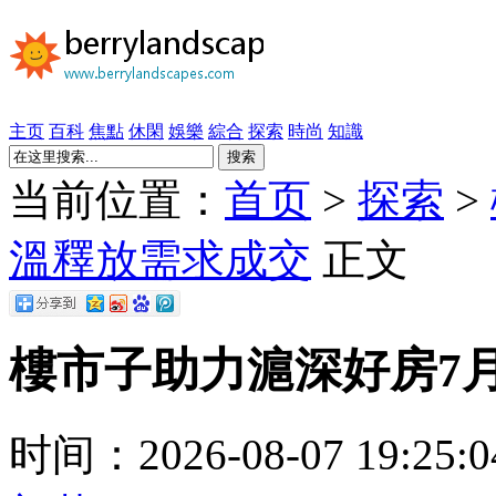
主页
百科
焦點
休閑
娛樂
綜合
探索
時尚
知識
搜索
当前位置：
首页
>
探索
>
溫釋放需求成交
正文
樓市子助力滬深好房7
时间：2026-08-07 19:25