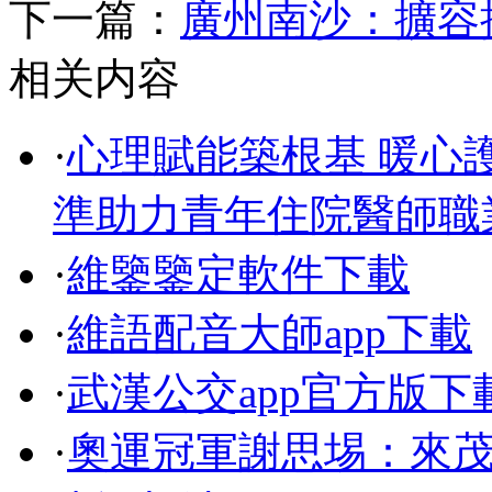
下一篇：
廣州南沙：擴容
相关内容
·
心理賦能築根基 暖心
準助力青年住院醫師職
·
維鑒鑒定軟件下載
·
維語配音大師app下載
·
武漢公交app官方版下
·
奧運冠軍謝思埸：來