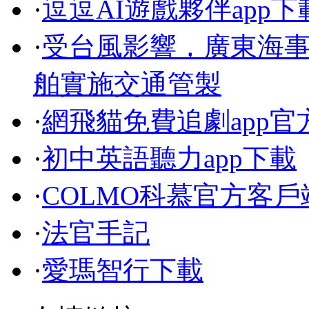
·
逗逗AI遊戲夥伴app下
·
受台風影響，廣東海
舶實施交通管製
·
網飛貓免費追劇app
·
初中英語聽力app下載
·
COLMO科慕官方客戶
·
法官手記
·
愛瑪智行下載