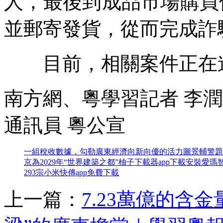
人，最後到成品市場購買
並郵寄發貨，從而完成詐
目前，相關案件正在進
南方網、粵學習記者 李
通訊員 粵公宣
一組稅收數據，勾勒廣東經濟向新向優的活力圖景
輔警題
京為2029年“世界建築之都”
柚子下載器app下載安裝
愛瑪
293宗
小米快傳app免費下載
上一篇：
7.23萬億的含