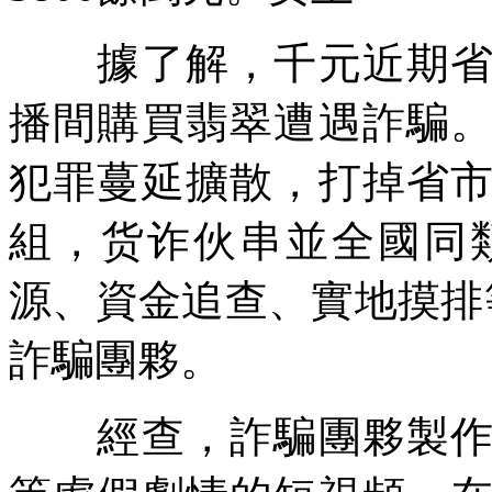
據了解，千元近期省內
播間購買翡翠遭遇詐騙
犯罪蔓延擴散，打掉省
組，货诈伙串並全國同
源、資金追查、實地摸排
詐騙團夥。
經查，詐騙團夥製作有