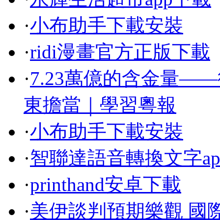
·
小布助手下載安裝
·
ridi漫畫官方正版下載
·
7.23萬億的含金量—
東擔當｜學習粵報
·
小布助手下載安裝
·
智聯達語音轉換文字ap
·
printhand安卓下載
·
美伊談判預期樂觀 國