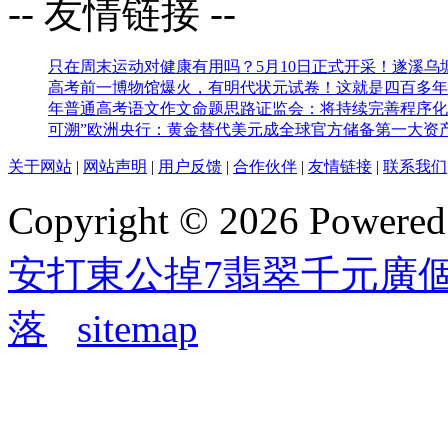
-- 友情链接 --
只在周末运动对健康有用吗？
5月10日正式开采！遂溪
高考前一博物馆爆火，有明代状元试卷！这就是四百多年
年普通高考语文作文命题思路
证监会：将持续完善程序化
可溯”
欧洲央行：黄金替代美元成全球官方储备第一大资
关于网站
|
网站声明
|
用户反馈
|
合作伙伴
|
友情链接
|
联系我们
Copyright © 2026 Powere
安打東公掉7翡翠千元廣
落
sitemap