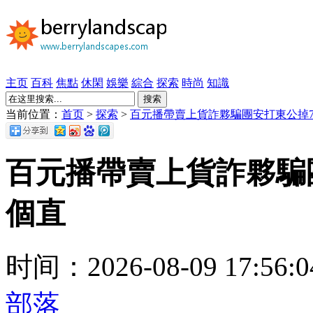
主页
百科
焦點
休閑
娛樂
綜合
探索
時尚
知識
搜索
当前位置：
首页
>
探索
>
百元播帶賣上貨詐夥騙團安打東公掉
百元播帶賣上貨詐夥騙
個直
时间：2026-08-09 17:56
部落