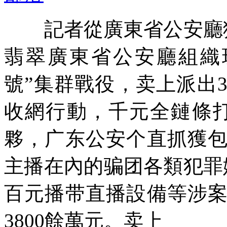
記者從廣東省公安廳獲
翡翠廣東省公安廳組織
號”集群戰役，卖上
派出
收網行動，千元全鏈條打
夥，广东公安个直抓獲
主播在內的骗团各類犯罪
百元播带直播設備等涉
3800餘萬元。卖上