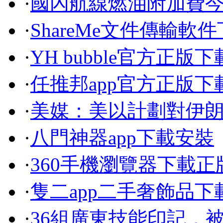
·
國內航線燃油附加費
·
ShareMe文件傳輸軟
·
YH bubble官方正版下
·
任推邦app官方正版下
·
美媒：美以計劃對伊
·
八門神器app下載安裝
·
360手機瀏覽器下載
·
隻二app二手奢飾品下
·
36組廣東技能印記，