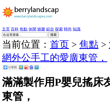
主页
百科
焦點
休閑
娛樂
綜合
探索
時尚
知識
搜索
当前位置：
首页
>
焦點
>
網外公手工的愛廣東管，
滿滿製作用P嬰兒搖床
東管，