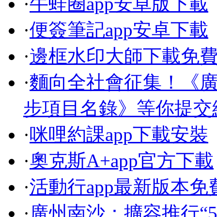
·
牛蛙圈app安卓版下載
·
便簽筆記app安卓下載
·
邊框水印大師下載免
·
麵向全社會征集！《
步項目名錄》等你提交
·
咪哩約課app下載安裝
·
奧克斯A+app官方下載
·
活動行app最新版本免
·
廣州南沙：擴容推行“