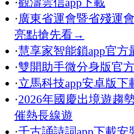
·
觀濤雲信app下載
·
廣東省運會暨省殘運
亮點搶先看→
·
慧享家智能鎖app官方
·
雙開助手微分身版官
·
立馬科技app安卓版下
·
2026年國慶出境遊趨
催熱長線遊
·
千古誦詩詞app下載安