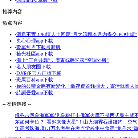
·
GitMind安卓版下載
推荐内容
热点内容
·
消息不實！知情人士回應“月之暗麵本月內提交IPO申請”
·
央心心理app下載
·
歌單無界下載最新版
·
拾光社區app下載
·
海上“三台共舞”，廣東或將迎來“空調外機”
·
名人朋友圈下載
·
DJ多多官方正版下載
·
斑馬百科app下載
·
你的公積金將有新變化！繳存覆蓋麵擴大，靈活就業人
·
詩詞吾愛app下載
-- 友情链接 --
俄称击毁乌海军军舰 乌称打击俄军火库
不是西式民主就不
东如何卡位？
“看起来像火星”！山火烟雾吞没纽约，空气
年高考珠海超1.1万名考生在考点学校集中食宿
“龙舟水”