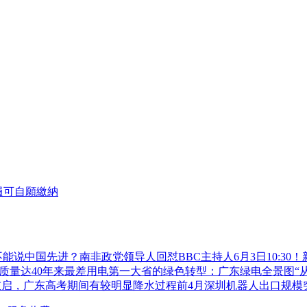
員可自願繳納
能说中国先进？南非政党领导人回怼BBC主持人
6月3日10:
质量达40年来最差
用电第一大省的绿色转型：广东绿电全景图
“
重启，广东高考期间有较明显降水过程
前4月深圳机器人出口规模