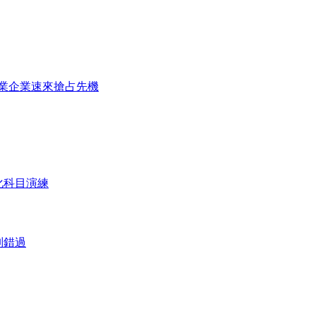
農業企業速來搶占先機
化科目演練
別錯過