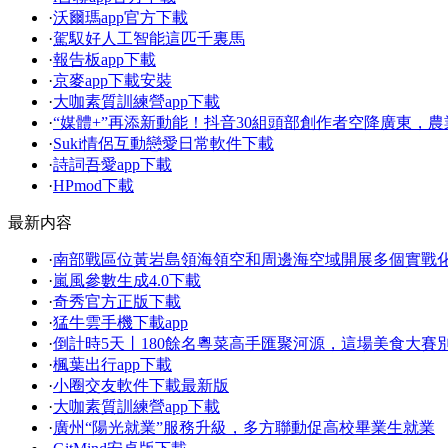
·
沃爾瑪app官方下載
·
駕馭好人工智能這匹千裏馬
·
報告板app下載
·
京麥app下載安裝
·
大咖素質訓練營app下載
·
“媒體+”再添新動能！抖音30組頭部創作者空降廣東，
·
Suki情侶互動戀愛日常軟件下載
·
詩詞吾愛app下載
·
HPmod下載
最新内容
·
南部戰區位黃岩島領海領空和周邊海空域開展多個實戰
·
嵐風參數生成4.0下載
·
奇秀官方正版下載
·
猛牛雲手機下載app
·
倒計時5天丨180餘名粵菜高手匯聚河源，這場美食大賽
·
楓葉出行app下載
·
小圈交友軟件下載最新版
·
大咖素質訓練營app下載
·
廣州“陽光就業”服務升級，多方聯動促高校畢業生就業