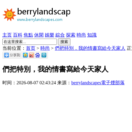
主页
百科
焦點
休閑
娛樂
綜合
探索
時尚
知識
搜索
当前位置：
首页
>
時尚
>
們把特別，我的情書寫給今天家人
正
們把特別，我的情書寫給今天家人
时间：2026-08-07 02:43:24 来源：
berrylandscapes電子煙部落