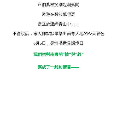
它們紮根於潮起潮落間
遨遊在碧波萬頃裏
矗立於連綿青山中……
不會說話，家人卻默默暈染出南粵大地的今天底色
6月5日，是情书世界環境日
我們把對南粵的“情”與“義”
寫成了一封封情書——