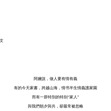
文
阿嬤說，做人要有情有義
有的今天
家書，跨越山海，情书
半生情義護家園
而有一群特別的特别“家人”
與我們朝夕與共，卻最常被忽略