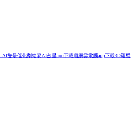
：AI隻是催化劑
給麥AI占星app下載
順網雲電腦app下載
3D羅盤