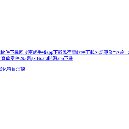
ight軟件下載
回收商網手機app下載
民宿寶軟件下載
外語專業“遇冷”
查處案件293宗
jtx Board開源app下載
戰化科目演練