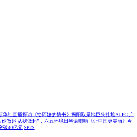
30！新华社直播探访《给阿嬷的情书》揭阳取景地
巨头扎堆AI PC 广
从你做起 从我做起”，六五环境日粤语唱响《让中国更美丽》
今
突破40亿元
SP2S