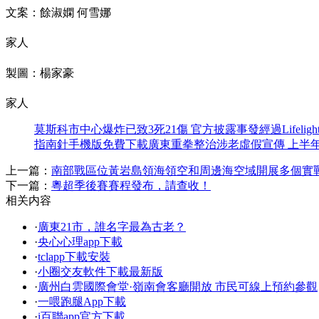
文案：餘淑嫻 何雪娜
家人
製圖：楊家豪
家人
莫斯科市中心爆炸已致3死21傷 官方披露事發經過
Lifel
指南針手機版免費下載
廣東重拳整治涉老虛假宣傳 上半年
上一篇：
南部戰區位黃岩島領海領空和周邊海空域開展多個實
下一篇：
粵超季後賽賽程發布，請查收！
相关内容
·
廣東21市，誰名字最為古老？
·
央心心理app下載
·
tclapp下載安裝
·
小圈交友軟件下載最新版
·
廣州白雲國際會堂·嶺南會客廳開放 市民可線上預約參觀
·
一喂跑腿App下載
·
i百聯app官方下載