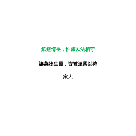
紙短情長，惟願以法相守
讓萬物生靈，皆被溫柔以待
家人