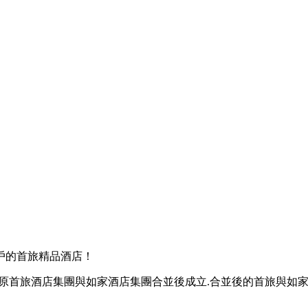
戶的首旅精品酒店！
Co.,下载Ltd.)由原首旅酒店集團與如家酒店集團合並後成立.合並後的首