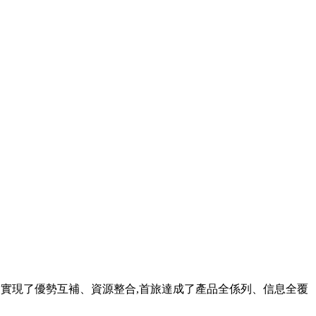
旅與如家實現了優勢互補、資源整合,首旅
達成了產品全係列、信息全覆