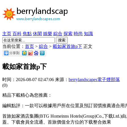
主页
百科
焦點
休閑
娛樂
綜合
探索
時尚
知識
搜索
当前位置：
首页
>
綜合
>
載如家首旅p下
正文
載如家首旅p下
时间：2026-08-07 02:47:06 来源：
berrylandscapes電子煙部落
(0)
精品下載精心為您推薦：
編輯點評：一款可以根據用戶所在位置及預訂習慣推薦適合用
首旅如家酒店集團(BTG Homeinns Hotels(Group)
蓋、下载會員全流通、首旅價值全方位的下载整合效果