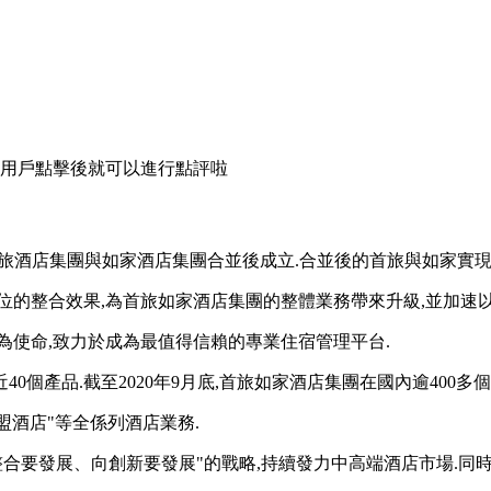
，用戶點擊後就可以進行點評啦
o.,Ltd.)由原首旅酒店集團與如家酒店集團合並後成立.合並後的首旅與如
位的整合效果,為首旅如家酒店集團的整體業務帶來升級,並加速
為使命,致力於成為最值得信賴的專業住宿管理平台.
個產品.截至2020年9月底,首旅如家酒店集團在國內逾400多個城
聯盟酒店"等全係列酒店業務.
合要發展、向創新要發展"的戰略,持續發力中高端酒店市場.同