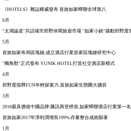
《HOTELS》雜誌權威發布 首旅如家蟬聯全球第八
6月
"太湖論道"共話城市郊野休閑旅遊市場 "如家小鎮"撬動郊野度
5月
首旅如家布局區塊鏈,成立酒店行業首家區塊鏈研究中心
"獨角獸"正式發布 YUNIK HOTEL打造社交酒店新模式
4月
郊野度假釋FUN年輕探索力,首旅如家生態圈大擴容
3月
2018最具價值中國品牌:騰訊再登榜首,如家蟬聯酒店行業第一名
首旅如家2017年淨利潤增長199%,存量整合成效顯著
1月