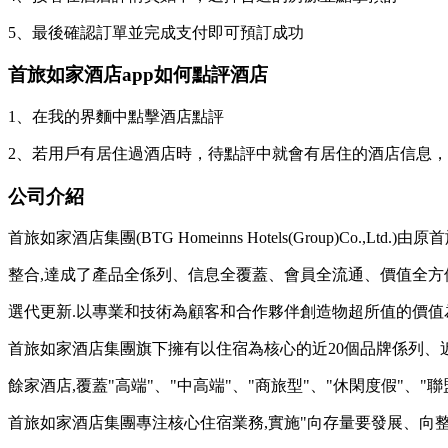
5、最後確認訂單並完成支付即可預訂成功
首旅如家酒店app如何點評酒店
1、在我的界麵中點擊酒店點評
2、若用戶有居住過酒店時，待點評中就會有居住的酒店信息
公司介紹
首旅如家酒店集團(BTG Homeinns Hotels(Group)C
整合,達成了產品全係列、信息全覆蓋、會員全流通、價值全方
選代更新.以專業和技術為顧客和合作夥伴創造物超所值的價值
首旅如家酒店集團旗下擁有以住宿為核心的近20個品牌係列、近40
餘家酒店,覆蓋"高端"、"中高端"、"商旅型"、"休閑度假"、"
首旅如家酒店集團專注核心住宿業務,實施"向存量要發展、向整