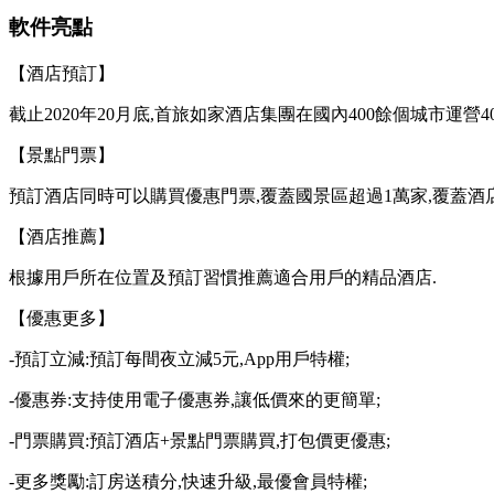
軟件亮點
【酒店預訂】
截止2020年20月底,首旅如家酒店集團在國內400餘個城市運營
【景點門票】
預訂酒店同時可以購買優惠門票,覆蓋國景區超過1萬家,覆蓋酒
【酒店推薦】
根據用戶所在位置及預訂習慣推薦適合用戶的精品酒店.
【優惠更多】
-預訂立減:預訂每間夜立減5元,App用戶特權;
-優惠券:支持使用電子優惠券,讓低價來的更簡單;
-門票購買:預訂酒店+景點門票購買,打包價更優惠;
-更多獎勵:訂房送積分,快速升級,最優會員特權;