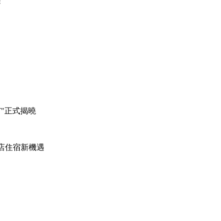
!
T"正式揭曉
店住宿新機遇