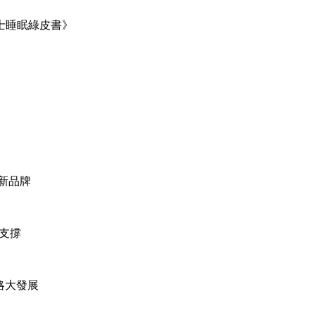
士睡眠綠皮書》
新品牌
容支撐
略大發展