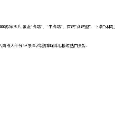
4000餘家酒店,覆蓋"高端"、"中高端"、首旅"商旅型"、下载"休
店周邊大部分5A景區,讓您隨時隨地暢遊熱門景點.