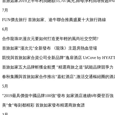
首旅如家2019上半年利潤總額55,707萬元,歸母淨利潤增長超8%
7月
FUN價去旅行 首旅如家、途牛聯合推薦盛夏十大旅行路線
6月
合作龍珠IP,漫次元要如何打造更年輕的風尚社交空間?
首旅如家"漫次元"全新發布 《龍珠》主題房熱血登場
凱悅與首旅如家合資公司全新品牌"逸扉酒店 UrCove by HYAT
首旅如家五大品牌斬獲金航獎 "精選商旅之道"賦能品牌競爭力
春秋集團與首旅如家合作推出"嘉虹酒店",激活交通樞紐圈的酒
5月
"2019最具價值中國品牌100強"發布 如家酒店連續6年榮登百強
美"食"每刻都精彩 首旅如家發布精選商旅食譜
3月