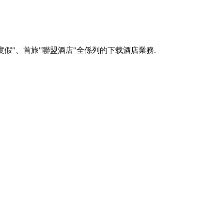
閑度假"、首旅"聯盟酒店"全係列的下载酒店業務.