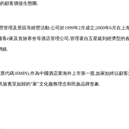
的顧客價值生態圈.
理及景區等經營活動.公司於1999年2月成立;2000年6月在上
客e家及首旅寒舍等酒店管理公司,管理著自五星級到經濟型的各類
絡.
(股票代碼:HMIN).作為中國酒店業海外上市第一股,如家始終以顧
民族賓至如歸的"家"文化服務理念和民族品牌形象.