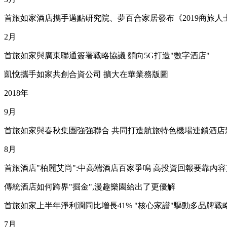
首旅如家酒店攜手邁點研究院、夢百合家居發布《2019商旅人
2月
首旅如家與廣東聯通簽署戰略協議 麵向5G打造"數字酒店"
凱悅攜手如家共創合資公司 擴大在華業務版圖
2018年
9月
首旅如家與春秋集團強強聯合 共同打造航旅特色機場連鎖酒店
8月
首旅酒店"柏麗艾尚":中高端酒店百家爭鳴 高投資回報要靠內
傳統酒店如何跨界"掘金",漫趣樂園給出了更優解
首旅如家上半年淨利潤同比增長41% "核心家譜"驅動多品牌戰
7月