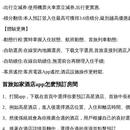
-出行立減券:使用機票火車票立減券,出行更實惠.
-積分翻倍:本人預訂並入住最高可獲得3.6倍積分,級別越高優惠
【體驗更爽】
-動態行程:實時掌握入住狀態、航班動態、首旅列車動態;
-自助選房:在線室內地圖選房、下载文字選房,首旅直接到酒店入
-自助續住:在線自助續住,無需前台再辦理入住手續;
-客房遙控:客房電器App遙控,酒店設施操作更輕鬆.
首旅如家酒店app怎麽預訂房間
1、打開app，下载在首頁中選擇你要預訂高星酒店、首旅
中長
2、例如高星酒店，進入後選擇酒店位置、入住和離店時間、
3、然後係統就會為你推薦合適的酒店，用戶根據自己的喜好
4、接著在酒店詳情頁麵中，選擇合適的房源並點擊預訂